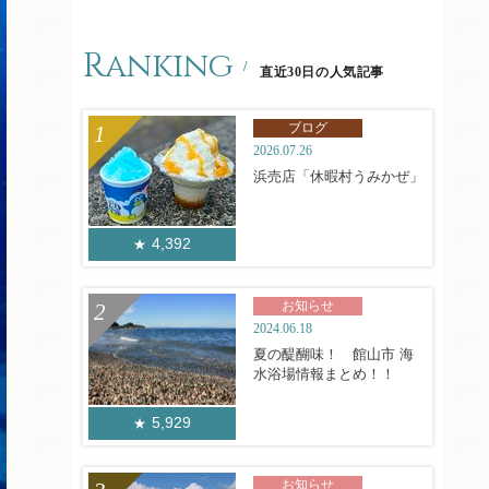
Ranking
直近30日の人気記事
ブログ
2026.07.26
浜売店「休暇村うみかぜ」
4,392
お知らせ
2024.06.18
夏の醍醐味！ 館山市 海
水浴場情報まとめ！！
5,929
お知らせ