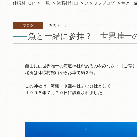
休暇村TOP
一覧
休暇村館山
スタッフブログ
魚と一
ブログ
2025.06.05
魚と一緒に参拝？ 世界唯一
館山には世界唯一の海底神社があるのをみなさまはご存じ
場所は休暇村館山からお車で約３分。
この神社は「海難・水難神社」の分社として
１９９６年７月２０日に設置されました。