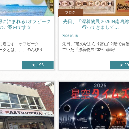
ブログ
得に泊まれる♪オフピーク
先日、「漂着物展 2026IN南房
のご案内です☆
行ってきまして…
2026.03.18
に過ごす「オフピーク
先日、”道の駅ふらり富山”２階で開
ークとは、、、のんびり休
ていた『漂着物展2026in南房...
196
2