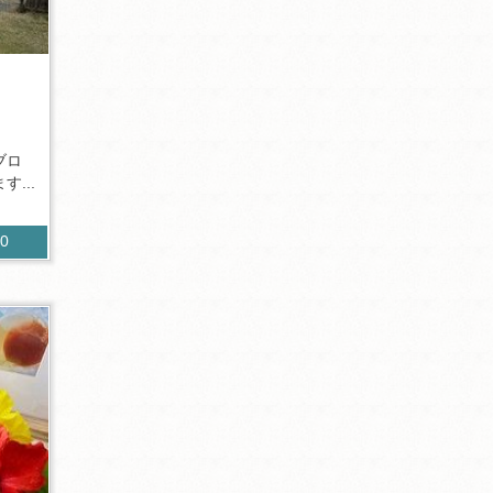
ブロ
...
90