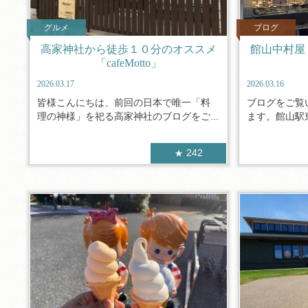
グルメ
ブログ
高家神社から徒歩１０分のオススメ
館山中村屋
「cafeMotto」
2026.03.17
2026.03.16
皆様こんにちは、前回の日本で唯一「料
ブログをご覧
理の神様」を祀る高家神社のブログをご...
ます。館山駅東
242