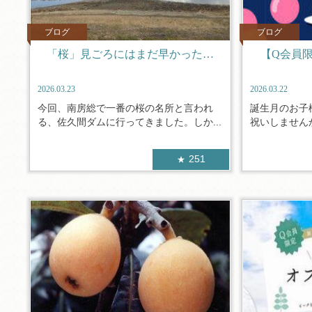
ブログ
ブログ
「桜」見ごろにはまだ早かった…
【Q会員
2026.03.23
2026.03.22
今回、南房総で一番の桜の名所と言われ
誕生月のお子
る、佐久間ダムに行ってきました。しか...
祝いしませんか
251