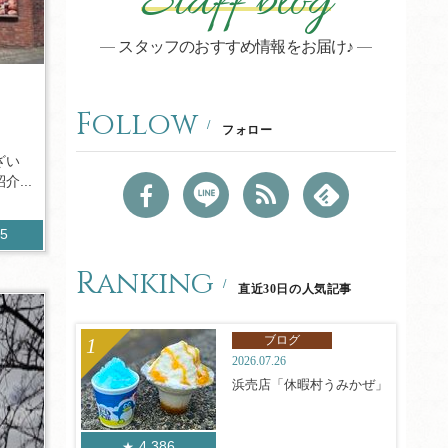
Staff blog
スタッフのおすすめ情報をお届け♪
Follow
フォロー
ざい
...
35
Ranking
直近30日の人気記事
ブログ
2026.07.26
浜売店「休暇村うみかぜ」
4,386