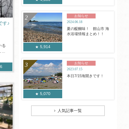
お知らせ
2024.06.18
です♪
夏の醍醐味！ 館山市 海
水浴場情報まとめ！！
いる
5,914
..
お知らせ
06
2023.07.15
本日7/15海開きです！
5,070
人気記事一覧