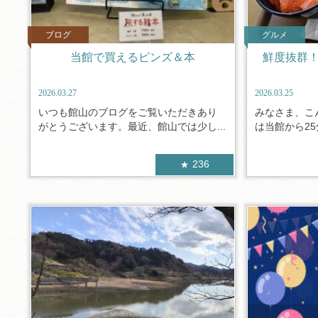
ブログ
グルメ
当館で買えるピンズ＆本
鮮度抜群！
2026.03.27
2026.03.25
いつも館山のブログをご覧いただきあり
みなさま、こ
がとうございます。最近、館山では少し...
は当館から25
236