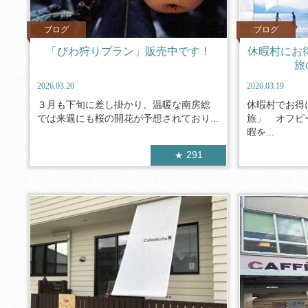
ブログ
ブログ
「びわ狩りプラン」販売中です！
休暇村にお
旅
2026.03.20
2026.03.19
３月も下旬に差し掛かり、温暖な南房総
休暇村でお得
では来週にも桜の開花が予想されており...
旅」 オフピ
暇を...
291