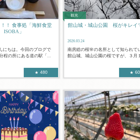
観光
！！ 食事処「海鮮食堂
館山城・城山公園 桜がキレイ
ISOBA」
2026.03.24
んにちは。今回のブログで
南房総の桜🌸の名所として知られて
分程の所にある道の駅「...
館山城、城山公園の桜ですが、３月１.
480
6