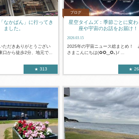
ブログ
「なかぱん」に行ってき
星空タイムズ：季節ごとに変わ
ました。
座や宇宙のお話をお届け！
2026.03.15
いただきありがとうござい
2025年の宇宙ニュース総まとめ！ 
口から徒歩2分、地元で...
さまこんにちは(✿✪‿✪｡)ﾉ ...
313
2