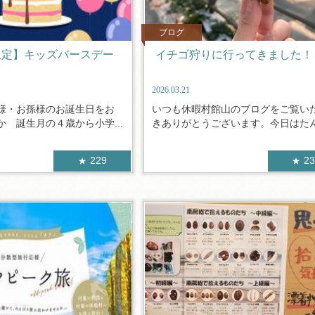
ブログ
限定】キッズバースデー
イチゴ狩りに行ってきました！
2026.03.21
様・お孫様のお誕生日をお
いつも休暇村館山のブログをご覧い
 誕生月の４歳から小学...
きありがとうございます。今日はたんぽ
229
2