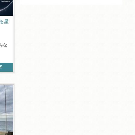
る星
みな
65