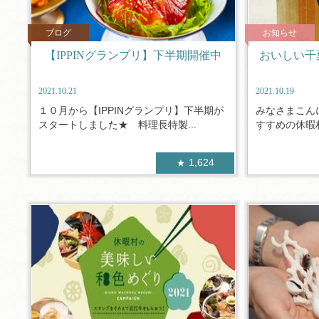
ブログ
お知らせ
【IPPINグランプリ】下半期開催中
おいしい千
2021.10.21
2021.10.19
１０月から【IPPINグランプリ】下半期が
みなさまこん
スタートしました★ 料理長特製...
すすめの休暇村
1,624