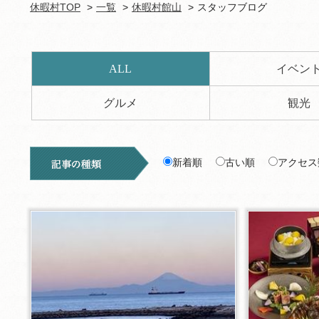
休暇村TOP
一覧
休暇村館山
スタッフブログ
ALL
イベン
グルメ
観光
新着順
古い順
アクセス