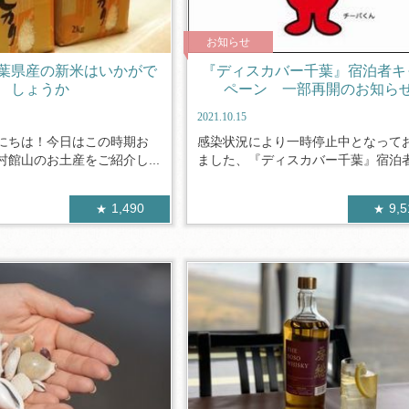
お知らせ
葉県産の新米はいかがで
『ディスカバー千葉』宿泊者キ
しょうか
ペーン 一部再開のお知ら
2021.10.15
にちは！今日はこの時期お
感染状況により一時停止中となって
館山のお土産をご紹介し...
ました、『ディスカバー千葉』宿泊者優
1,490
9,