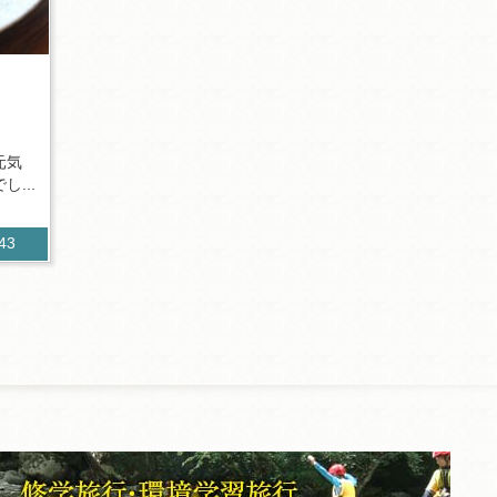
元気
...
543