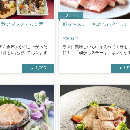
グルメ
！秋のプレミアム会席
朝からステーキはいかがでしょ
2021.10.28
アム会席」が召し上がった
朝食に美味しいものを食べて１日を
評をいただいております...
に！ 「朝からステーキ」はいかがでし
1,695
1,