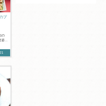
のプ
旬の
...
321