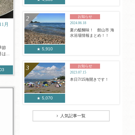
お知らせ
2024.06.18
1月
夏の醍醐味！ 館山市 海
水浴場情報まとめ！！
季節
5,910
...
お知らせ
503
2023.07.15
本日7/15海開きです！
5,070
人気記事一覧