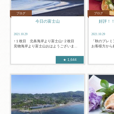
ブログ
ブログ
今日の富士山
好評！
2021.10.29
2021.10.29
↑１枚目 北条海岸より富士山↑２枚目
「秋のプレミ
見物海岸より富士山おはようございま...
お客様方から好
1,644