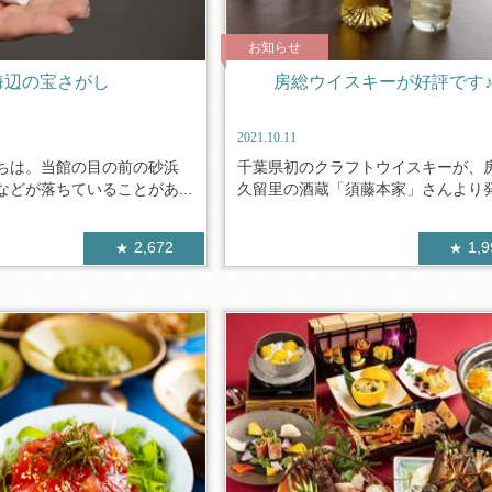
お知らせ
海辺の宝さがし
房総ウイスキーが好評です
2021.10.11
ちは。当館の目の前の砂浜
千葉県初のクラフトウイスキーが、
どが落ちていることがあ...
久留里の酒蔵「須藤本家」さんより発売
2,672
1,