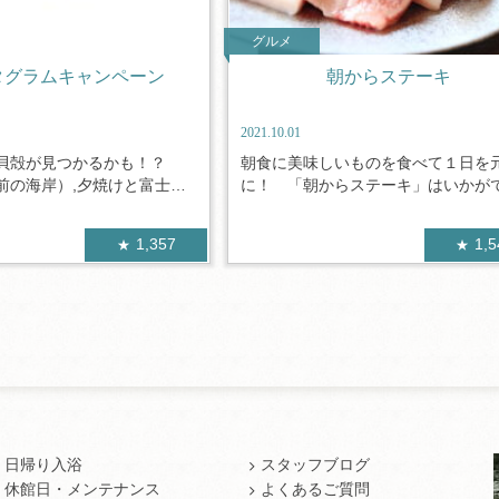
グルメ
タグラムキャンペーン
朝からステーキ
2021.10.01
貝殻が見つかるかも！？
朝食に美味しいものを食べて１日を
前の海岸）,夕焼けと富士
に！ 「朝からステーキ」はいかがでし
1,357
1,
日帰り入浴
スタッフブログ
休館日・メンテナンス
よくあるご質問