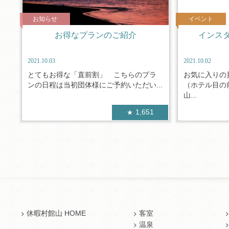
お知らせ
イベント
お得なプランのご紹介
インス
2021.10.03
2021.10.02
とてもお得な「直前割」 こちらのプラ
お気に入りの
ンの日程は当初団体様にご予約いただい...
（ホテル目の
山...
1,651
休暇村館山 HOME
客室
温泉