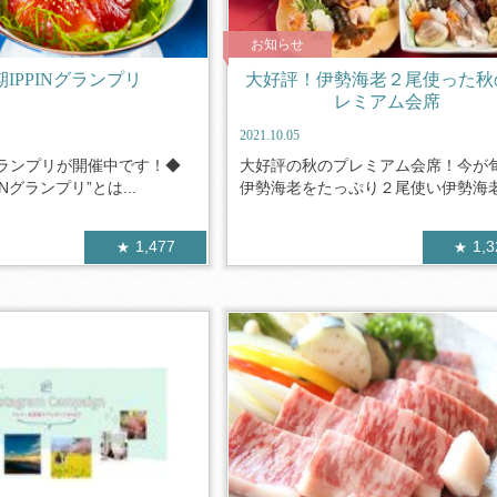
お知らせ
IPPINグランプリ
大好評！伊勢海老２尾使った秋
レミアム会席
2021.10.05
ランプリが開催中です！◆
大好評の秋のプレミアム会席！今が
INグランプリ”とは...
伊勢海老をたっぷり２尾使い伊勢海老姿
1,477
1,