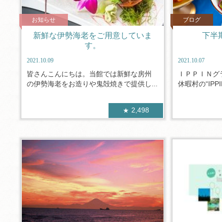
お知らせ
ブログ
新鮮な伊勢海老をご用意していま
下半期
す。
2021.10.09
2021.10.07
皆さんこんにちは。当館では新鮮な房州
ＩＰＰＩＮグ
の伊勢海老をお造りや鬼殻焼きで提供し...
休暇村の“IPP
2,498