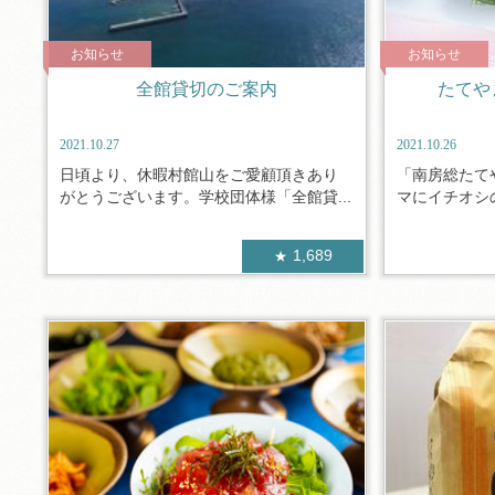
お知らせ
お知らせ
全館貸切のご案内
たてや
2021.10.27
2021.10.26
日頃より、休暇村館山をご愛顧頂きあり
「南房総たて
がとうございます。学校団体様「全館貸...
マにイチオシの
1,689