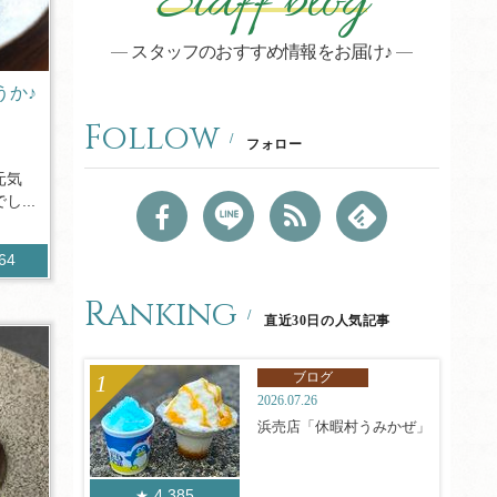
Staff blog
スタッフのおすすめ情報をお届け♪
うか♪
Follow
フォロー
元気
...
564
Ranking
直近30日の人気記事
ブログ
2026.07.26
浜売店「休暇村うみかぜ」
4,385