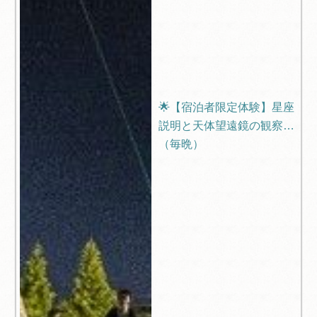
🌟【宿泊者限定体験】星座
説明と天体望遠鏡の観察会
（毎晩）