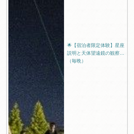
🌟【宿泊者限定体験】星座
説明と天体望遠鏡の観察会
（毎晩）