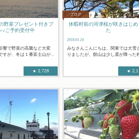
ブログ
の野菜プレゼント付きプ
休暇村前の河津桜が咲きはじめ
ン♪ご予約受付中
た
2018.01.24
影響で野菜の高騰など大変
みなさんこんにちは。関東では大雪
すが、冬は１番富士山が...
りましたが、館山は少し霙が降った程度
2,728
2,