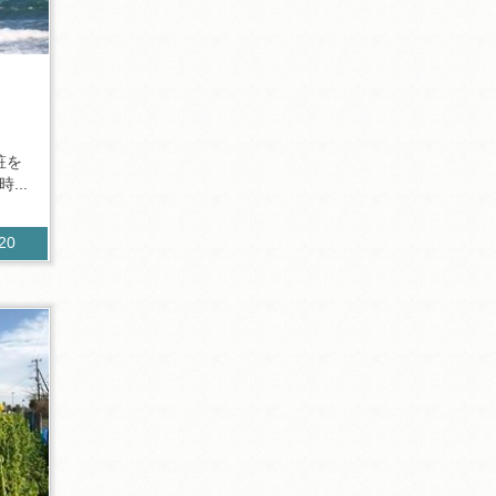
粧を
...
320