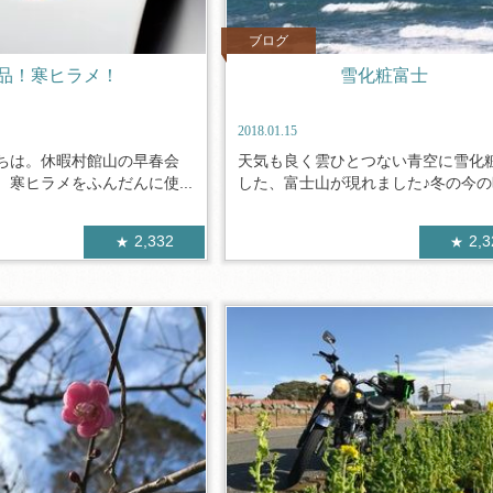
ブログ
品！寒ヒラメ！
雪化粧富士
2018.01.15
ちは。休暇村館山の早春会
天気も良く雲ひとつない青空に雪化
寒ヒラメをふんだんに使...
した、富士山が現れました♪冬の今の時
2,332
2,