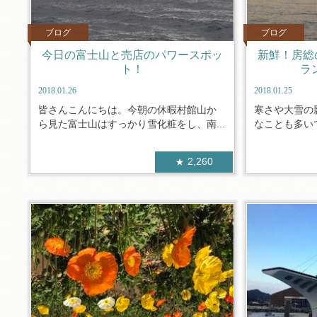
ブログ
ブログ
今日の富士山と売店のパワースポッ
新鮮！房総
ト！
ラ
2018.01.26
2018.01.25
皆さんこんにちは。今朝の休暇村館山か
寒さや大雪の
ら見た富士山はすっかり雪化粧をし、南...
なことも多いで
2,260