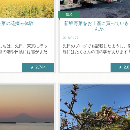
観光
で菜の花摘み体験！
新鮮野菜をお土産に買っていき
んか！
2018.01.27
にちは。先日、東京に行っ
先日のブログでも記載したように、
の端や日陰には雪がまだ...
総にはたくさんの道の駅があります！そ
2,744
2,