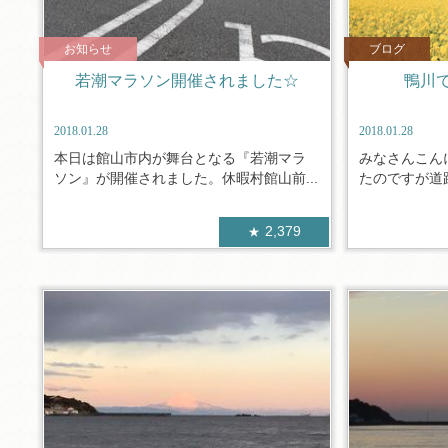
お知らせ
ブログ
若潮マラソン開催されました☆
鴨川
2018.01.28
2018.01.28
本日は館山市内が舞台となる『若潮マラ
みなさんこん
ソン』が開催されました。休暇村館山前...
たのですが道路
2,379