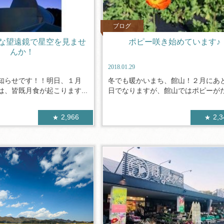
ブログ
な望遠鏡で星空を見ませ
ポピー咲き始めています♪
んか！
2018.01.29
知らせです！！明日、１月
冬でも暖かいまち、館山！２月にあ
、皆既月食が起こります...
日でなりますが、館山ではポピーがだん
2,966
2,