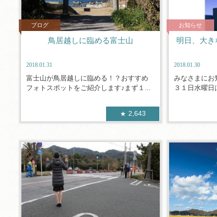
ブログ
お知らせ
鳥居越しに臨める富士山
明日、大き
2018.01.31
2018.01.30
富士山が鳥居越しに臨める！？おすすめ
みなさまにお
フォトスポットをご紹介します♪まず１...
３１日水曜日は
2,643