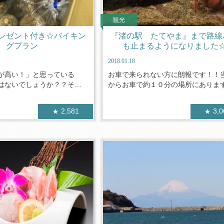
観光
レゼント付き☆バイキン
『渚の駅 たてやま』まで路線
グプラン
も止まるようになりました
2018.01.18
が高い！」と思っている
お車で来られない方に朗報です！！
はないでしょうか？？そこ
からお車で約１０分の場所にあります、
2,581
3,