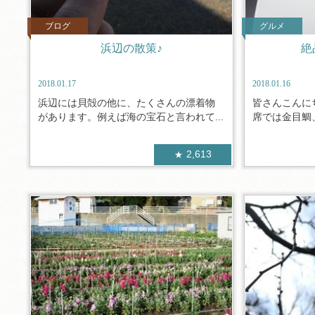
ブログ
グルメ
浜辺の散策♪
絶
2018.01.17
2018.01.16
浜辺には貝殻の他に、たくさんの漂着物
皆さんこんに
があります。例えば海の宝石と言われて...
席では金目鯛、
2,613