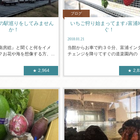
ブログ
の駅巡りをしてみません
いちご狩り始まってます♪富浦I
か！
ぐ！
2018.01.21
南房総』と聞くと何をイメ
当館からお車で約３０分、富浦イン
お花や海を想像する方、...
チェンジを降りてすぐの道楽園内の「富
2,964
2,