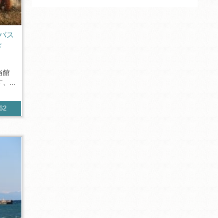
バス
☆
当館
...
062