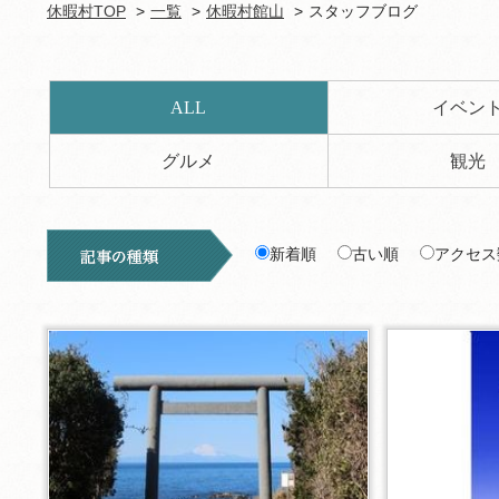
休暇村TOP
一覧
休暇村館山
スタッフブログ
ALL
イベン
グルメ
観光
新着順
古い順
アクセス