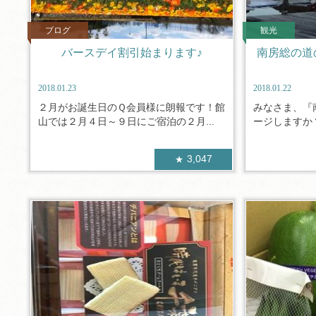
ブログ
観光
バースデイ割引始まります♪
南房総の道
2018.01.23
2018.01.22
２月がお誕生日のＱ会員様に朗報です！館
みなさま、『
山では２月４日～９日にご宿泊の２月...
ージしますか？
3,047