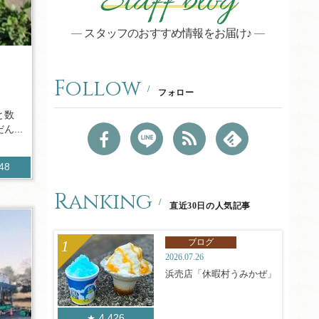
Staff blog
スタッフのおすすめ情報をお届け♪
Follow
フォロー
と数
...
348
Ranking
直近30日の人気記事
ブログ
2026.07.26
浜売店「休暇村うみかぜ」
4,426