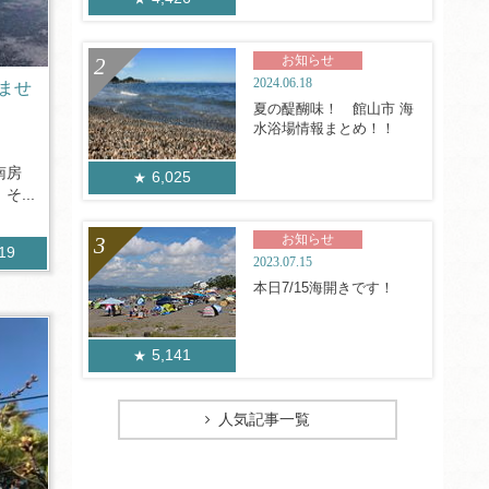
お知らせ
2024.06.18
ませ
夏の醍醐味！ 館山市 海
水浴場情報まとめ！！
南房
6,025
...
お知らせ
819
2023.07.15
本日7/15海開きです！
5,141
人気記事一覧