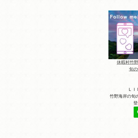
休暇村竹野海
旬の
ＬＩ
竹野海岸の旬
登