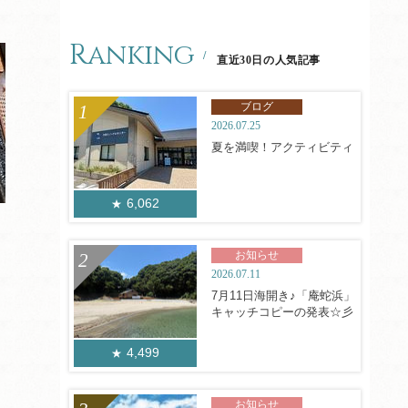
Ranking
直近30日の人気記事
ブログ
2026.07.25
夏を満喫！アクティビティ
6,062
お知らせ
2026.07.11
7月11日海開き♪「庵蛇浜」
キャッチコピーの発表☆彡
4,499
お知らせ