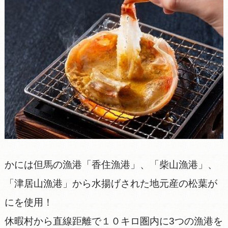
かには但馬の漁港「香住漁港」、「柴山漁港」、
「津居山漁港」から水揚げされた地元産の松葉が
にを使用！
休暇村から直線距離で１０キロ圏内に3つの漁港を