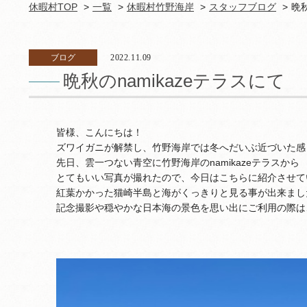
休暇村TOP
一覧
休暇村竹野海岸
スタッフブログ
晩秋
ブログ
2022.11.09
晩秋のnamikazeテラスにて
皆様、こんにちは！
ズワイガニが解禁し、竹野海岸では冬へだいぶ近づいた感
先日、雲一つない青空に竹野海岸のnamikazeテラスから
とてもいい写真が撮れたので、今日はこちらに紹介させて
紅葉かかった猫崎半島と海がくっきりと見る事が出来まし
記念撮影や穏やかな日本海の景色を思い出にご利用の際は、n