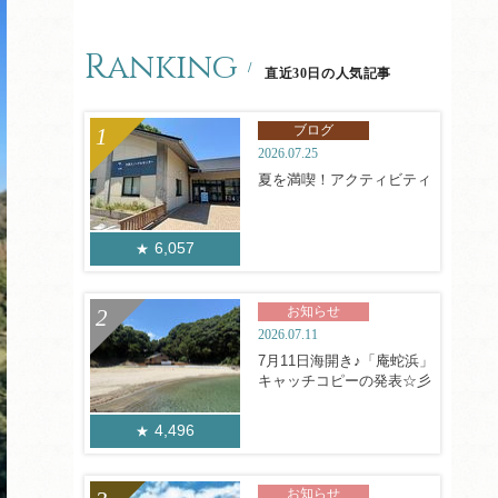
Ranking
直近30日の人気記事
ブログ
2026.07.25
夏を満喫！アクティビティ
6,057
お知らせ
2026.07.11
7月11日海開き♪「庵蛇浜」
キャッチコピーの発表☆彡
4,496
お知らせ