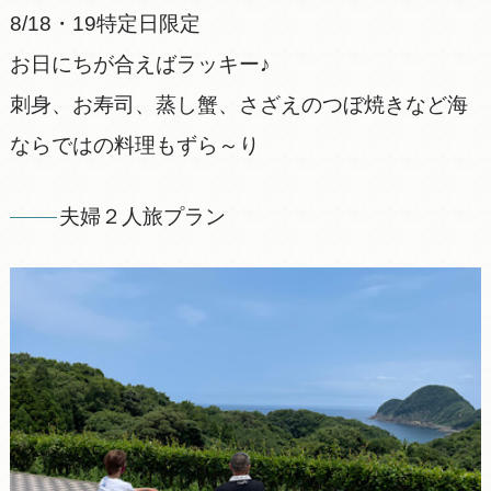
8/18・19特定日限定
お日にちが合えばラッキー♪
刺身、お寿司、蒸し蟹、さざえのつぼ焼きなど海
ならではの料理もずら～り
夫婦２人旅プラン