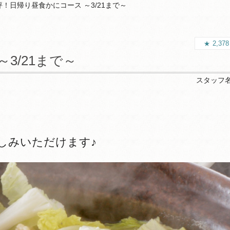
評！日帰り昼食かにコース ～3/21まで～
2,37
3/21まで～
スタッフ
しみいただけます♪