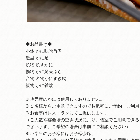
◆お品書き◆
小鉢 かに味噌旨煮
造里 かに足
焼物 焼きがに
揚物 かに足天ぷら
台物 名物かにすき鍋
飯物 かに雑炊
※地元産のかには使用しておりません。
※１名様からご用意できますのでお気軽にご予約・ご利用
※お食事はレストランにてご提供します。
（ご人数や宴会場の空き状況により、個室でご用意できる
ございます。ご希望の場合は事前にご相談ください）
※小学生のお子様にはお子様会席、