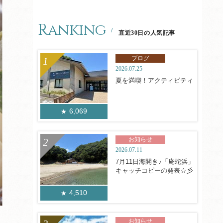
Ranking
直近30日の人気記事
ブログ
2026.07.25
夏を満喫！アクティビティ
6,069
お知らせ
2026.07.11
7月11日海開き♪「庵蛇浜」
キャッチコピーの発表☆彡
4,510
お知らせ