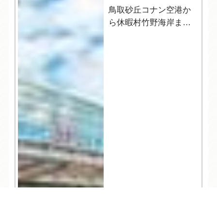
鳥取砂丘コナン空港か
ら休暇村竹野海岸まで
の行き方
TEL
ログイン
宿泊予約
空室検索