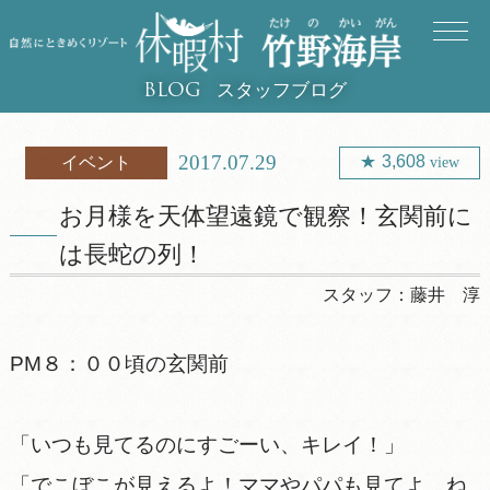
スタッフブログ
BLOG
2017.07.29
3,608
イベント
view
お月様を天体望遠鏡で観察！玄関前に
は長蛇の列！
スタッフ：
藤井 淳
PM８：００頃の玄関前
「いつも見てるのにすごーい、キレイ！」
「でこぼこが見えるよ！ママやパパも見てよ、ね