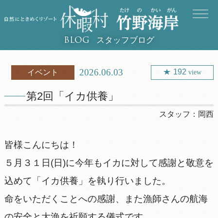
スタッフブログ
BLOG
2026.06.03
192
イベント
view
第2回「イカ供養」
スタッフ：
岡西
皆様こんにちは！
５月３１日(日)に今年もイカに対して感謝と敬意を
込めて「イカ供養」を執り行いました。
命をいただくことへの感謝、また漁師さんの航海
の安全と大漁を祈願する儀式です。