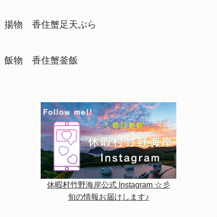
揚物 香住蟹足天ぷら
飯物 香住蟹釜飯
休暇村竹野海岸公式 Instagram ☆彡
旬の情報お届けします♪