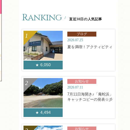
Ranking
直近30日の人気記事
ブログ
2026.07.25
夏を満喫！アクティビティ
6,050
お知らせ
2026.07.11
7月11日海開き♪「庵蛇浜」
キャッチコピーの発表☆彡
4,494
お知らせ