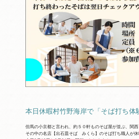
本日休暇村竹野海岸で「そば打ち体
但馬の小京都と言われ、約５０軒ものそば屋が並ぶ、関西
その中の名店【出石皿そば みくら】のそば打ち職人が休