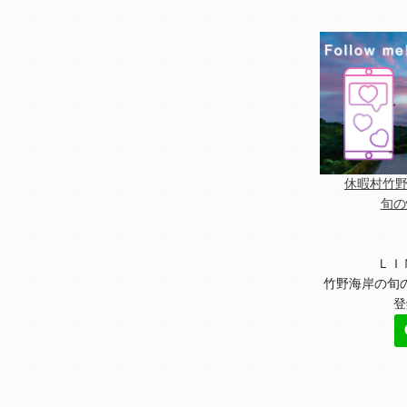
休暇村竹野海
旬の
ＬＩ
竹野海岸の旬
登