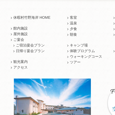
休暇村竹野海岸 HOME
客室
温泉
館内施設
夕食
屋外施設
朝食
ご宴会
ご宿泊宴会プラン
キャンプ場
日帰り宴会プラン
体験プログラム
ウォーキングコース
観光案内
ツアー
アクセス