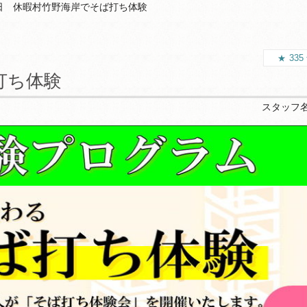
日 休暇村竹野海岸でそば打ち体験
335
打ち体験
スタッフ