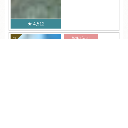
4,512
お知らせ
2026.07.22
TEL
ログイン
宿泊予約
空室検索
鳥取砂丘コナン空港か
ら休暇村竹野海岸まで
の行き方