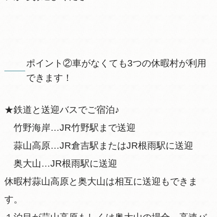
ポイント②車がなくても3つの休暇村が利用
できます！
★鉄道と送迎バスでご宿泊♪
竹野海岸…JR竹野駅まで送迎
蒜山高原…JR倉吉駅またはJR根雨駅に送迎
奥大山…JR根雨駅に送迎
休暇村蒜山高原と奥大山は相互に送迎もできま
す。