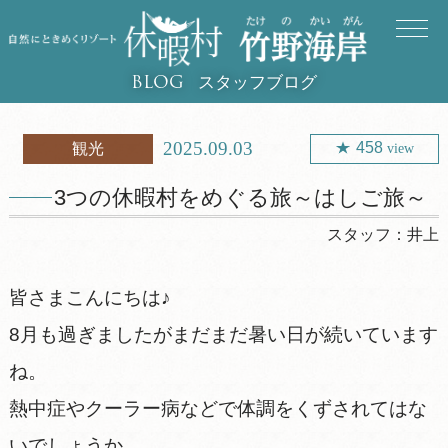
スタッフブログ
BLOG
2025.09.03
458
観光
view
3つの休暇村をめぐる旅～はしご旅～
スタッフ：
井上
皆さまこんにちは♪
8月も過ぎましたがまだまだ暑い日が続いています
ね。
熱中症やクーラー病などで体調をくずされてはな
いでしょうか。