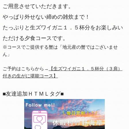
ご用意させていただきます。
やっぱり外せない締めの雑炊まで！
たっぷりと生ズワイガニ１．５杯分をお楽しみい
ただける夕食コースです。
※コースでご提供する蟹は「地元産の蟹ではございませ
ん」
ご予約はこちらから→
【生ズワイガニ１．５杯分（３肩）
付きの生がに堪能コース】
■友達追加ＨＴＭＬタグ■