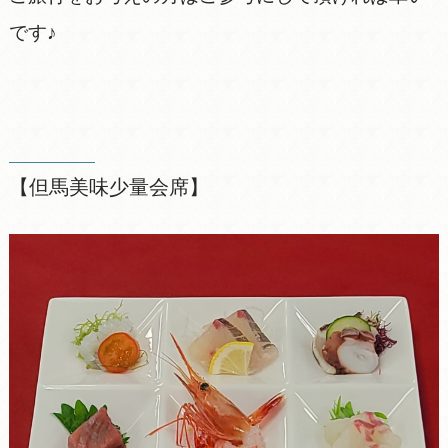
です♪
【但馬美味少量会席】