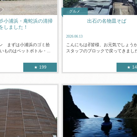
グルメ
彡小浦浜・庵蛇浜の清掃
出石の名物皿そば
をしました！
2026.06.13
ン まずは小浦浜のゴミ拾
こんにちは✌皆様、お元気でしょう
いものはペットボトル・...
スタッフのブロックで戻ってきました.
199
1