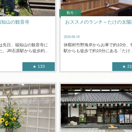
観光
福知山の観音寺
おススメのランチ～たけの太陽
2026.06.19
は先日、福知山の観音寺に
休暇村竹野海岸からお車で約10分、
。JR石原駅から徒歩約...
駅からも徒歩で約10分にある「たけ..
133
2