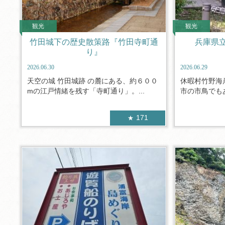
観光
観光
竹田城下の歴史散策路『竹田寺町通
兵庫県
り』
2026.06.30
2026.06.29
天空の城 竹田城跡 の麓にある、約６００
休暇村竹野海
mの江戸情緒を残す「寺町通り」。...
市の市鳥でもあ
171