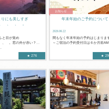
お知らせ
まりにも美しすぎ
年末年始のご予約について
、 、 、 。
2026.06.22
ふと目が覚め
間もなく年末年始の予約はじまり
 、 。窓の外が赤い？。
～ご宿泊の予約受付日は６か月前AM１
.
276
2