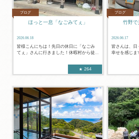
ブログ
ブログ
ほっと一息「なごみてぇ」
竹野で
2026.06.18
2026.06.17
皆様こんにちは！先日の休日に「なごみ
皆さんは、日
てぇ」さんに行きました！休暇村から徒...
幸せを感じます
264