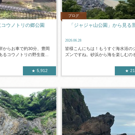
ブログ
立コウノトリの郷公園
「ジャジャ山公園」から見る
2026.06.28
岸からお車で約30分、豊岡
皆様こんにちは！もうすぐ海水浴の
るコウノトリの野生復...
ズンですね。砂浜から海を楽しむのも素
5,912
2