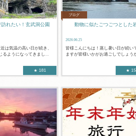
ブログ
で訪れたい！玄武洞公園
動物に似たごつごつとした
2026.06.25
最近は気温の高い日が続き、
皆様こんにちは！蒸し暑い日が続い
るようになってきまし...
ますが皆様いかがお過ごしでしょうか。
181
1