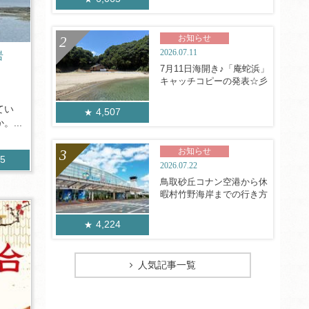
お知らせ
2026.07.11
岩
7月11日海開き♪「庵蛇浜」
キャッチコピーの発表☆彡
てい
4,507
...
お知らせ
55
2026.07.22
鳥取砂丘コナン空港から休
暇村竹野海岸までの行き方
4,224
人気記事一覧