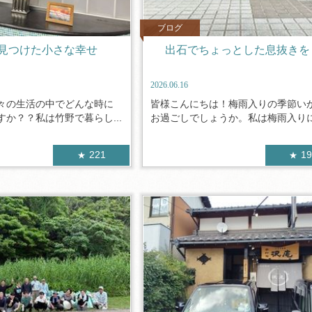
ブログ
見つけた小さな幸せ
出石でちょっとした息抜きを
2026.06.16
々の生活の中でどんな時に
皆様こんにちは！梅雨入りの季節い
か？？私は竹野で暮らし...
お過ごしでしょうか。私は梅雨入りにな
221
1