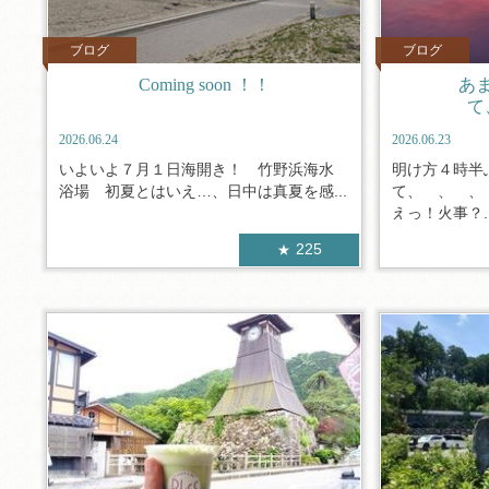
ブログ
ブログ
Coming soon ！！
あ
て
2026.06.24
2026.06.23
いよいよ７月１日海開き！ 竹野浜海水
明け方４時半
浴場 初夏とはいえ…、日中は真夏を感...
て、 、 、
えっ！火事？..
225