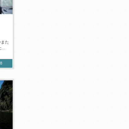
かまた
..
48