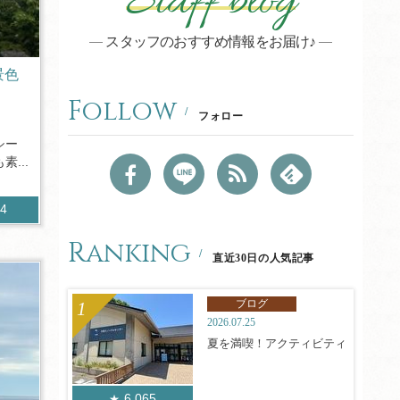
Staff blog
スタッフのおすすめ情報をお届け♪
景色
Follow
フォロー
シー
...
14
Ranking
直近30日の人気記事
ブログ
2026.07.25
夏を満喫！アクティビティ
6,065