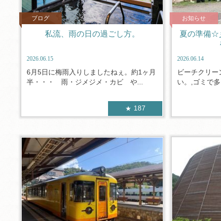
ブログ
お知らせ
私流、雨の日の過ごし方。
夏の準備☆
2026.06.15
2026.06.14
6月5日に梅雨入りしましたねぇ。約1ヶ月
ビーチクリー
半・・・ 雨・ジメジメ・カビ や...
い。,ゴミで多
187