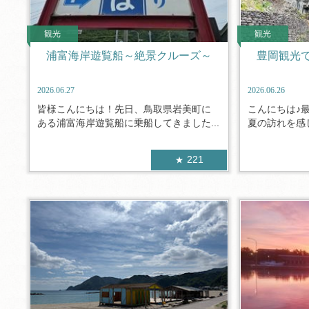
観光
観光
浦富海岸遊覧船～絶景クルーズ～
豊岡観光
2026.06.27
2026.06.26
皆様こんにちは！先日、鳥取県岩美町に
こんにちは♪
ある浦富海岸遊覧船に乗船してきました...
夏の訪れを感じ
221