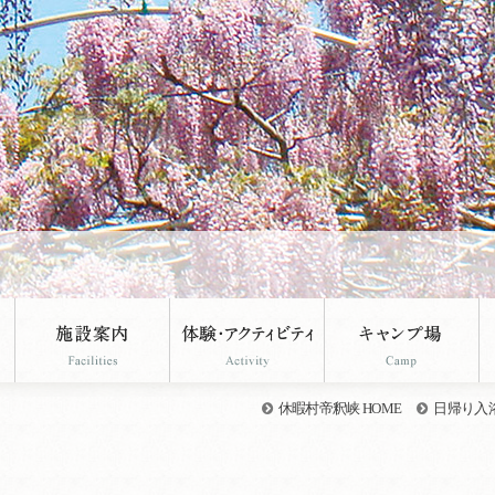
休暇村帝釈峡 HOME
日帰り入