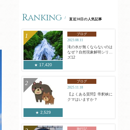
Ranking
直近30日の人気記事
ブログ
2023.08.11
滝の水が無くならないのは
なぜ？自然現象解明シリー
ズ12
17,420
ブログ
2025.11.18
【よくある質問】帝釈峡に
クマはいますか？
2,529
旅行記