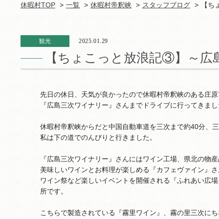
休暇村TOP
一覧
休暇村帝釈峡
スタッフブログ
【ち
観光
2025.01.29
【ちょこっと放浪記③】～広
先日の休日、天気が良かったので休暇村帝釈峡のある庄原
『広島三次ワイナリー』さんまでドライブに行ってきまし
休暇村帝釈峡からだと中国自動車道を三次まで約40分、三
私は下の道でのんびりと行きました。
『広島三次ワイナリー』さんにはワイン工場、県北の物産
美味しいワインとお料理が楽しめる『カフェヴァイン』さ
ワイン祭など楽しいイベントを開催される『ふれあい広場
所です。
こちらで製造されている『霧里ワイン』、霧の里三次にち