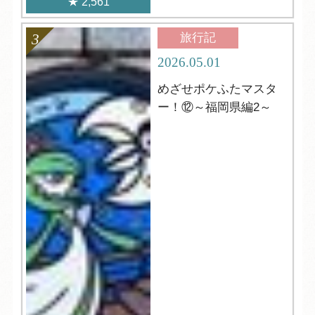
2,561
旅行記
2026.05.01
めざせポケふたマスタ
ー！⑫～福岡県編2～