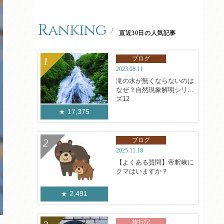
Ranking
直近30日の人気記事
ブログ
2023.08.11
滝の水が無くならないのは
なぜ？自然現象解明シリー
ズ12
17,375
ブログ
2025.11.18
【よくある質問】帝釈峡に
クマはいますか？
2,491
旅行記