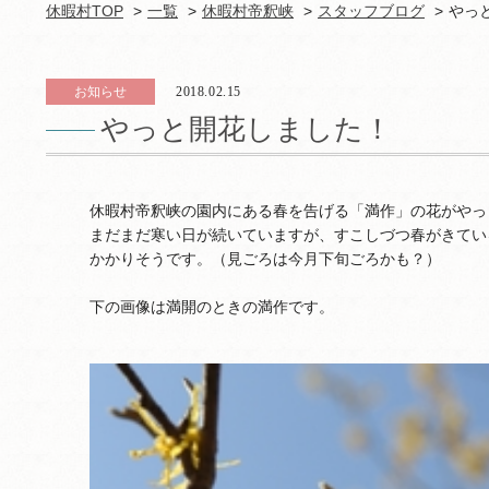
休暇村TOP
一覧
休暇村帝釈峡
スタッフブログ
やっ
お知らせ
2018.02.15
やっと開花しました！
休暇村帝釈峡の園内にある春を告げる「満作」の花がやっ
まだまだ寒い日が続いていますが、すこしづつ春がきてい
かかりそうです。（見ごろは今月下旬ごろかも？）
下の画像は満開のときの満作です。