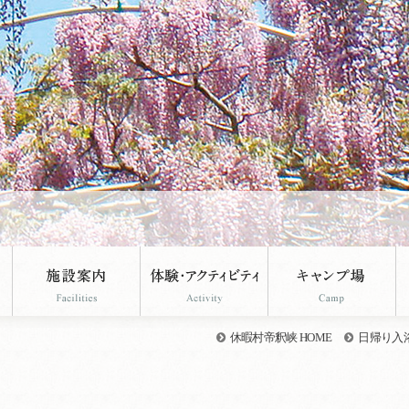
休暇村帝釈峡 HOME
日帰り入