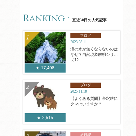
Ranking
直近30日の人気記事
ブログ
2023.08.11
滝の水が無くならないのは
なぜ？自然現象解明シリー
ズ12
17,408
ブログ
2025.11.18
【よくある質問】帝釈峡に
クマはいますか？
2,515
旅行記