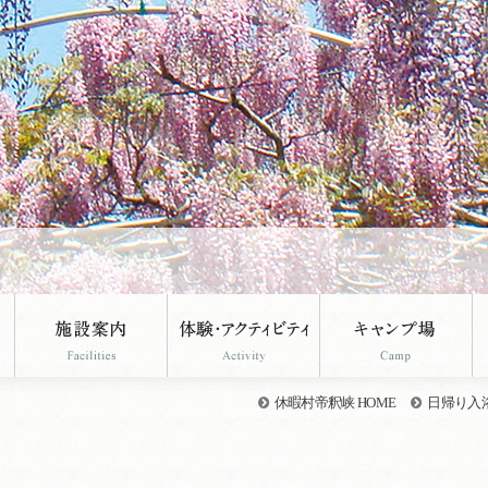
休暇村帝釈峡 HOME
日帰り入