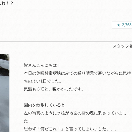
これ！？
2,76
スタッフ
皆さんこんにちは！
本日の休暇村帝釈峡はみての通り晴天で寒いながらに気持
ちのよい1日でした。
気温も３℃と、暖かかったです。
園内を散歩していると
左の写真のように氷柱が地面の雪の塊に刺さっていまし
た！
思わず「何だこれ！」と言ってしまいました。。。