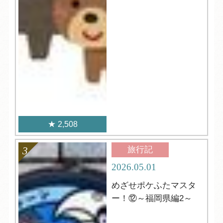
2,508
旅行記
2026.05.01
めざせポケふたマスタ
ー！⑫～福岡県編2～