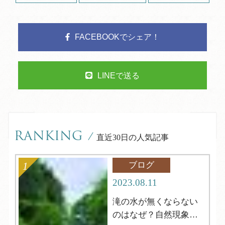
FACEBOOKでシェア！
LINEで送る
RANKING
/
直近30日の人気記事
ブログ
2023.08.11
滝の水が無くならない
のはなぜ？自然現象解