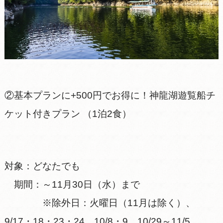
②基本プランに+500円でお得に！神龍湖遊覧船チ
ケット付きプラン （1泊2食）
対象：どなたでも
期間：～11月30日（水）まで
※除外日：火曜日（11月は除く）、
9/17・18・23・24、10/8・9、10/29～11/5