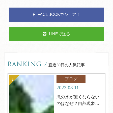
FACEBOOKでシェア！
LINEで送る
RANKING
/
直近30日の人気記事
ブログ
2023.08.11
滝の水が無くならない
のはなぜ？自然現象解
明シリーズ12