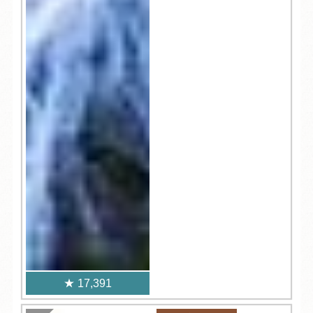
17,391