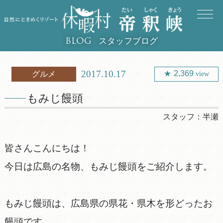
スタッフブログ
BLOG
2017.10.17
2,369
グルメ
view
もみじ饅頭
スタッフ：
半瀬
皆さんこんにちは！
今日は広島の名物、もみじ饅頭をご紹介します。
もみじ饅頭は、広島県の県花・県木を形どったお
饅頭です。