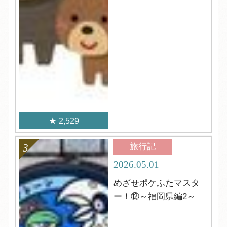
2,529
旅行記
2026.05.01
めざせポケふたマスタ
ー！⑫～福岡県編2～