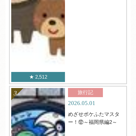
2,512
旅行記
2026.05.01
めざせポケふたマスタ
ー！⑫～福岡県編2～