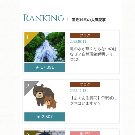
Ranking
直近30日の人気記事
ブログ
2023.08.11
滝の水が無くならないのは
なぜ？自然現象解明シリー
ズ12
17,391
ブログ
2025.11.18
【よくある質問】帝釈峡に
クマはいますか？
2,507
旅行記