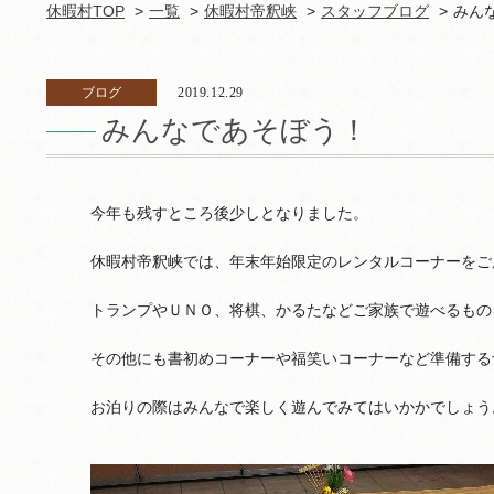
休暇村TOP
一覧
休暇村帝釈峡
スタッフブログ
みん
ブログ
2019.12.29
みんなであそぼう！
今年も残すところ後少しとなりました。
休暇村帝釈峡では、年末年始限定のレンタルコーナーをご
トランプやＵＮＯ、将棋、かるたなどご家族で遊べるもの
その他にも書初めコーナーや福笑いコーナーなど準備する
お泊りの際はみんなで楽しく遊んでみてはいかかでしょう