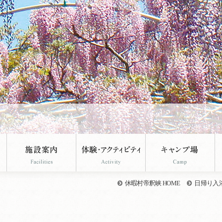
休暇村帝釈峡 HOME
日帰り入