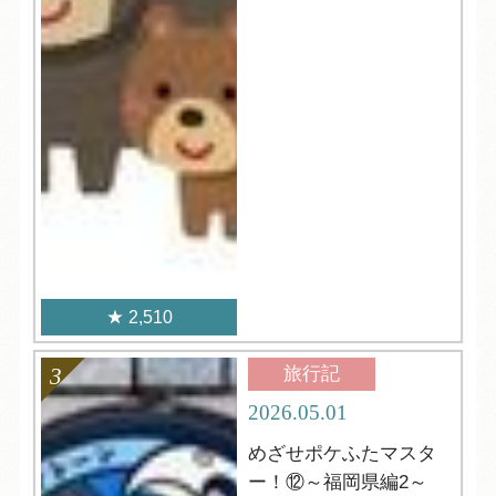
2,510
旅行記
2026.05.01
めざせポケふたマスタ
ー！⑫～福岡県編2～