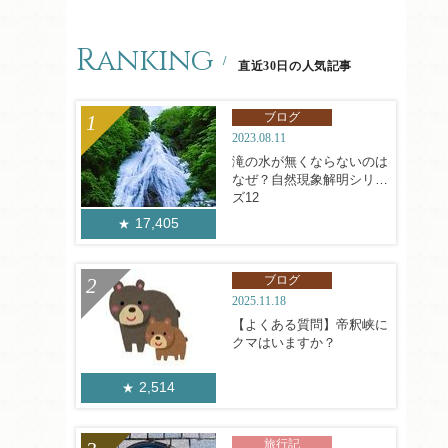
Ranking
直近30日の人気記事
ブログ
2023.08.11
滝の水が無くならないのは
なぜ？自然現象解明シリー
ズ12
17,405
ブログ
2025.11.18
【よくある質問】帝釈峡に
クマはいますか？
2,514
旅行記