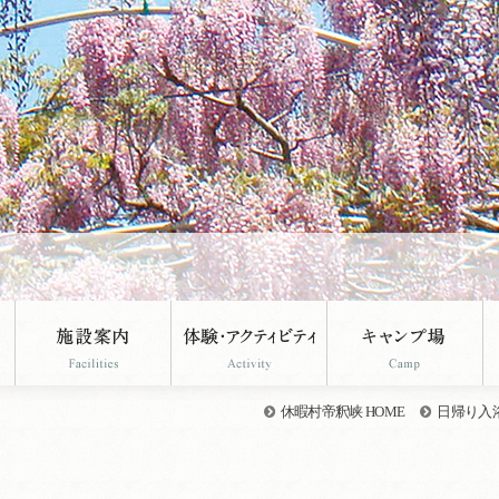
休暇村帝釈峡 HOME
日帰り入