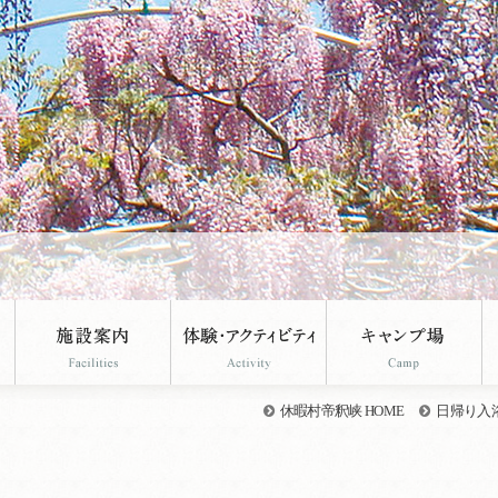
休暇村帝釈峡 HOME
日帰り入