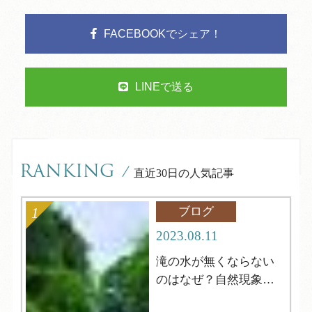
FACEBOOKでシェア！
LINEで送る
RANKING
/
直近30日の人気記事
ブログ
2023.08.11
滝の水が無くならない
のはなぜ？自然現象解
明シリーズ12