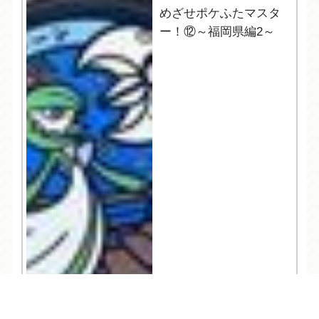
めざせポケふたマスタ
ー！⑫～福岡県編2～
TEL
ログイン
宿泊予約
空室検索