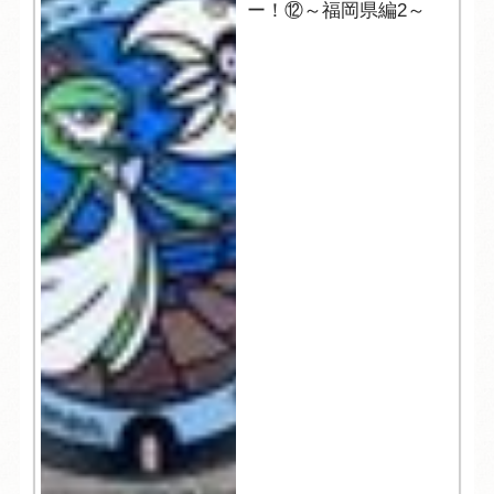
ー！⑫～福岡県編2～