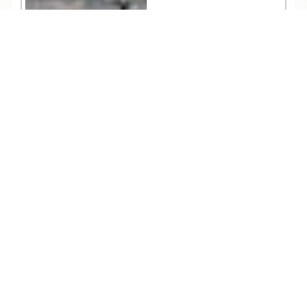
TEL
ログイン
宿泊予約
空室検索
754
人気記事一覧
ARCHIVE
/
月別アーカイブ
2026年 (218)
08月 (7)
2025年 (364)
07月 (31)
12月 (31)
2024年 (361)
06月 (31)
11月 (30)