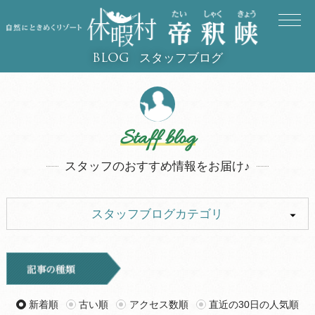
スタッフブログ
BLOG
Staff blog
スタッフのおすすめ情報をお届け♪
スタッフブログカテゴリ
ALL
イベント
キャンプ
お知らせ
新着順
古い順
アクセス数順
直近の30日の人気順
旅行記
ツアー