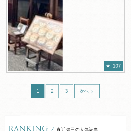
107
1
2
3
次へ
RANKING
/
直近30日の人気記事