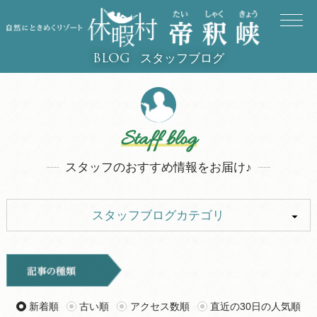
スタッフブログ
BLOG
Staff blog
スタッフのおすすめ情報をお届け♪
スタッフブログカテゴリ
ALL
イベント
キャンプ
お知らせ
新着順
古い順
アクセス数順
直近の30日の人気順
旅行記
ツアー