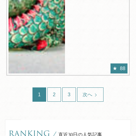
88
1
2
3
次へ
RANKING
/
直近30日の人気記事