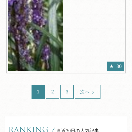
80
1
2
3
次へ
RANKING
/
直近30日の人気記事