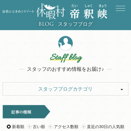
スタッフブログ
BLOG
Staff blog
スタッフのおすすめ情報をお届け♪
スタッフブログカテゴリ
ALL
イベント
キャンプ
お知らせ
新着順
古い順
アクセス数順
直近の30日の人気順
旅行記
ツアー