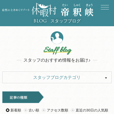
スタッフブログ
BLOG
Staff blog
スタッフのおすすめ情報をお届け♪
スタッフブログカテゴリ
ALL
イベント
キャンプ
お知らせ
新着順
古い順
アクセス数順
直近の30日の人気順
旅行記
ツアー