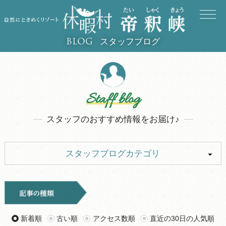
スタッフブログ
BLOG
Staff blog
スタッフのおすすめ情報をお届け♪
スタッフブログカテゴリ
ALL
イベント
キャンプ
お知らせ
新着順
古い順
アクセス数順
直近の30日の人気順
旅行記
ツアー