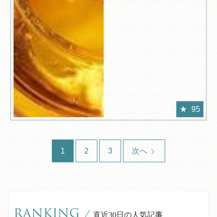
95
1
2
3
次へ
RANKING
/
直近30日の人気記事