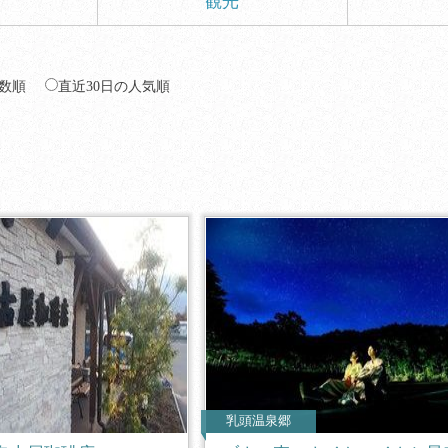
観光
数順
直近30日の人気順
乳頭温泉郷