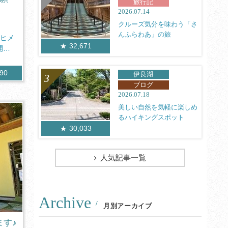
旅行記
2026.07.14
クルーズ気分を味わう「さ
んふらわあ」の旅
（ヒメ
32,671
開催
590
伊良湖
ブログ
2026.07.18
美しい自然を気軽に楽しめ
るハイキングスポット
30,033
人気記事一覧
Archive
月別アーカイブ
ます♪