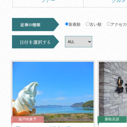
ツアー
グルメ
新着順
古い順
アクセス
瀬戸内東予
乗鞍高原