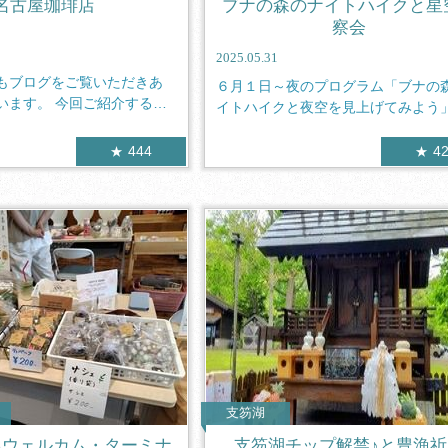
名古屋珈琲店
ブナの森のナイトハイクと星
察会
2025.05.31
もブログをご覧いただきあ
６月１日～夜のプログラム「ブナの
います。 今回ご紹介するの
イトハイクと夜空を見上げてみよう
始まりま...
444
4
支笏湖
島ウェルカム・ターミナ
支笏湖チップ解禁♪と豊漁祈