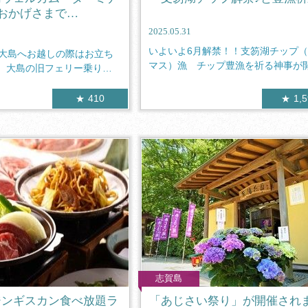
 おかげさまで…
2025.05.31
いよいよ6月解禁！！支笏湖チップ
！大島へお越しの際はお立ち
マス）漁 チップ豊漁を祈る神事が
 大島の旧フェリー乗り場
されま...
410
1,
志賀島
ジンギスカン食べ放題ラ
「あじさい祭り」が開催され