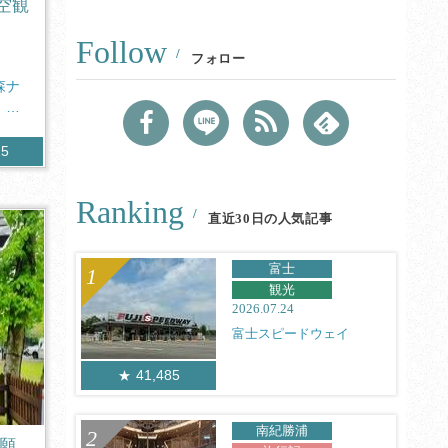
空観
Follow
フォロー
森ナ
」が
25
Ranking
直近30日の人気記事
富士
観光
2026.07.24
富士スピードウェイ
41,485
南紀勝浦
願