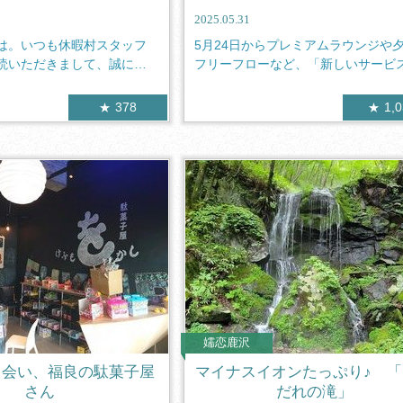
2025.05.31
は。いつも休暇村スタッフ
5月24日からプレミアムラウンジや
読いただきまして、誠にあ
フリーフローなど、「新しいサービ
を導...
378
1,
嬬恋鹿沢
出会い、福良の駄菓子屋
マイナスイオンたっぷり♪ 
さん
だれの滝」