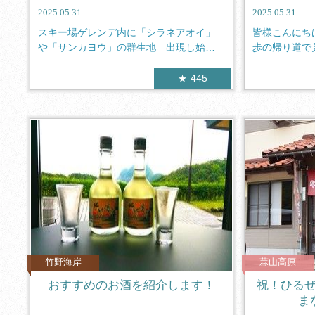
2025.05.31
2025.05.31
スキー場ゲレンデ内に「シラネアオイ」
皆様こんにち
や「サンカヨウ」の群生地 出現し始め
歩の帰り道で
ています...
もをかし...
445
竹野海岸
蒜山高原
おすすめのお酒を紹介します！
祝！ひる
ま