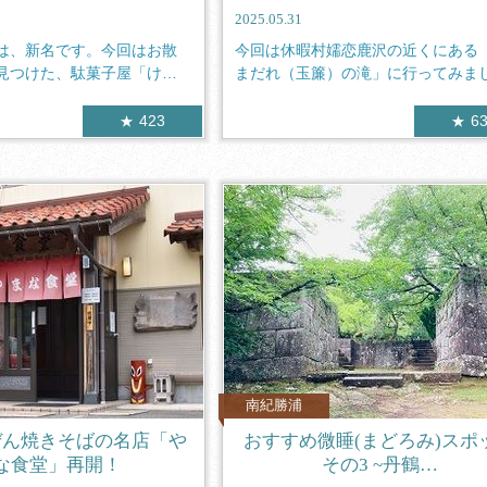
2025.05.31
は、新名です。今回はお散
今回は休暇村嬬恋鹿沢の近くにある
見つけた、駄菓子屋「けふ
まだれ（玉簾）の滝」に行ってみま
た。県道9...
423
6
南紀勝浦
ぜん焼きそばの名店「や
おすすめ微睡(まどろみ)スポ
な食堂」再開！
その3 ~丹鶴…