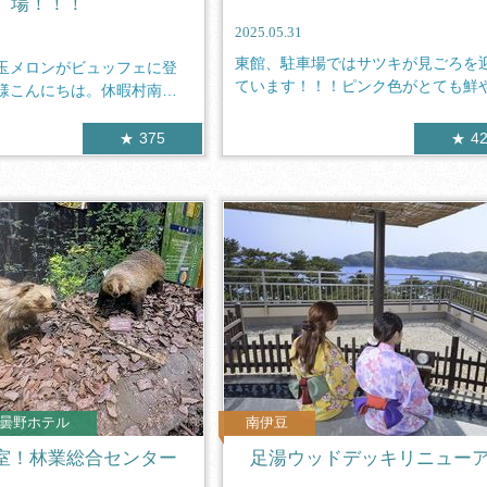
場！！！
2025.05.31
東館、駐車場ではサツキが見ごろを
玉メロンがビュッフェに登
ています！！！ピンク色がとても鮮
様こんにちは。休暇村南阿
でずっと...
375
4
曇野ホテル
南伊豆
室！林業総合センター
足湯ウッドデッキリニュー