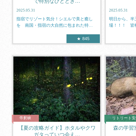
で特別なひととき…
2025.05.31
2025.05.31
指宿でリゾート気分！シエルで美と癒し
明日から、半
を 南国・指宿の大自然に包まれた特別
場！！！ 皆
な空間で...
蘇のブロ...
845
帝釈峡
リトリート安
【夏の攻略ガイド】ホタルやクワ
森の学習
ガタっていつ会え…