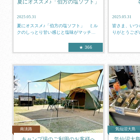
夏にオススメ♪「伯方の塩ソフト」
2025.05.31
2025.05.31
夏にオススメ♪「伯方の塩ソフト」 ミル
皆さま、いつ
クのしっとり甘い感じと塩味がマッチし
りがとうござ
た夏に...
は名古...
366
南淡路
気仙沼大島
キャンプ場のご利用のお客様へ
気仙沼大