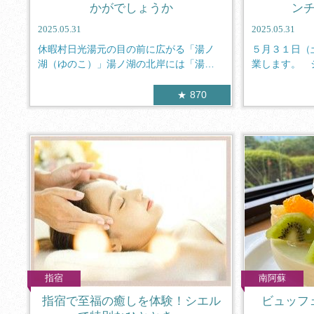
かがでしょうか
ン
2025.05.31
2025.05.31
休暇村日光湯元の目の前に広がる「湯ノ
５月３１日（
湖（ゆのこ）」湯ノ湖の北岸には「湯元
業します。 
温泉（ゆ...
チビュッ...
870
指宿
南阿蘇
指宿で至福の癒しを体験！シエル
ビュッフ