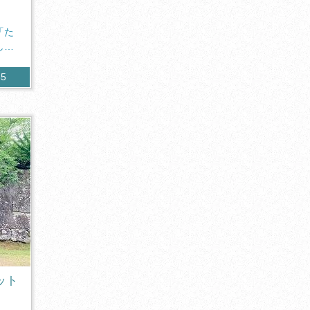
「た
し
35
ット