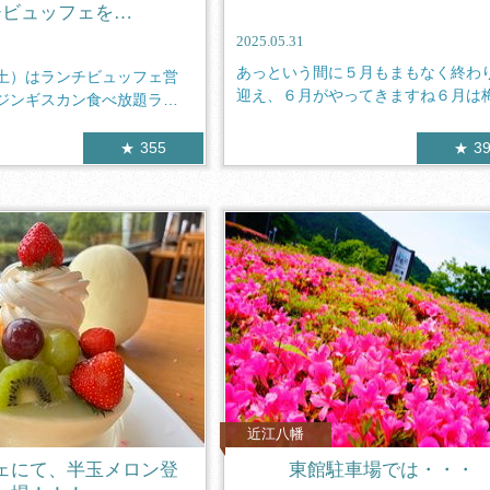
チビュッフェを…
2025.05.31
あっという間に５月もまもなく終わ
土）はランチビュッフェ営
迎え、６月がやってきますね６月は
ジンギスカン食べ放題ラン
でじめじ...
355
3
近江八幡
ェにて、半玉メロン登
東館駐車場では・・・