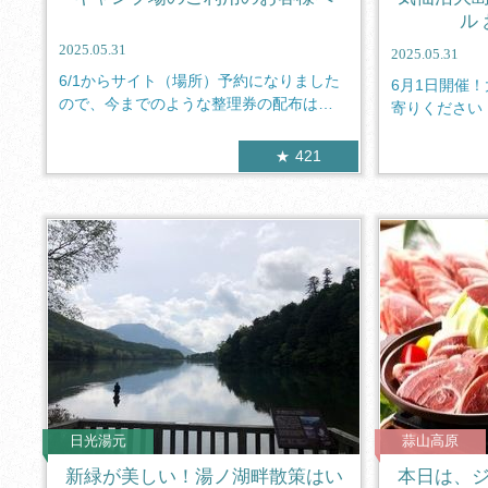
ル
2025.05.31
2025.05.31
6/1からサイト（場所）予約になりました
6月1日開催
ので、今までのような整理券の配布はご
寄りください
ざい...
を望む...
421
日光湯元
蒜山高原
新緑が美しい！湯ノ湖畔散策はい
本日は、