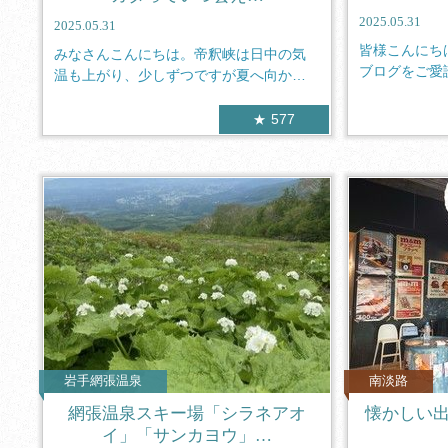
2025.05.31
2025.05.31
皆様こんにち
みなさんこんにちは。帝釈峡は日中の気
ブログをご愛
温も上がり、少しずつですが夏へ向かっ
りがとう...
ています...
577
岩手網張温泉
南淡路
網張温泉スキー場「シラネアオ
懐かしい
イ」「サンカヨウ」…