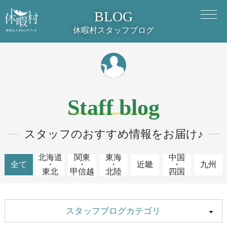
BLOG
休暇村スタッフブログ
Staff blog
スタッフのおすすめ情報をお届け♪
北海道
関東
東海
中国
全て
・
・
・
近畿
・
九州
東北
甲信越
北陸
四国
スタッフブログカテゴリ