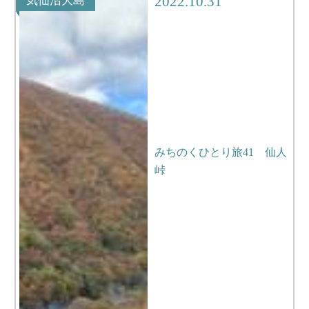
2022.10.31
気仙沼大島
みちのくひとり旅41 仙人
峠