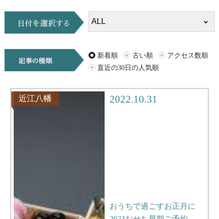
ALL
イベント
キャンプ
お知らせ
旅行記
ツアー
新着順
古い順
アクセス数順
直近の30日の人気順
グルメ
観光
ブログ
Q＆A
2022.10.31
近江八幡
おうちで過ごすお正月に
2023おせち早期ご予約…