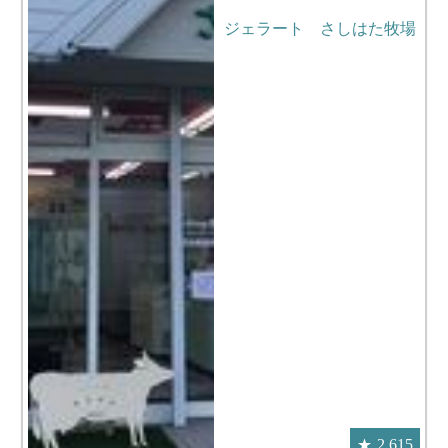
ジェラート さしはた牧場
2,615