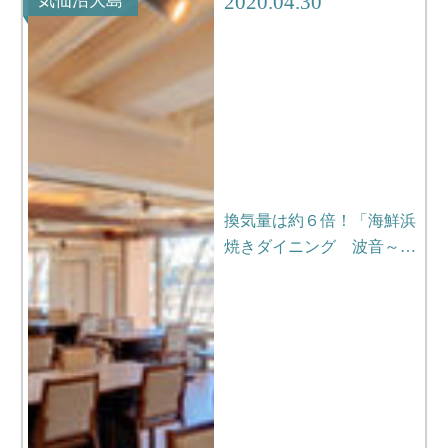
2020.04.30
気仙沼大島
換気量は約６倍！「海鮮浜
焼きダイニング 波音～…