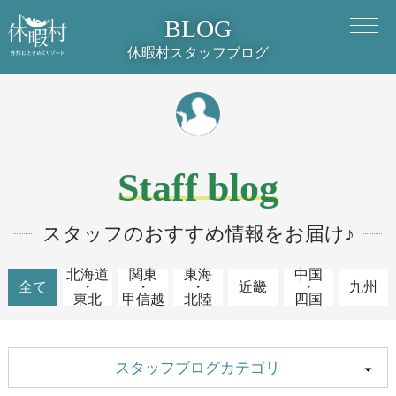
BLOG
休暇村スタッフブログ
Staff blog
スタッフのおすすめ情報をお届け♪
北海道
関東
東海
中国
全て
・
・
・
近畿
・
九州
東北
甲信越
北陸
四国
スタッフブログカテゴリ