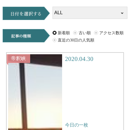
ALL
イベント
キャンプ
お知らせ
旅行記
ツアー
新着順
古い順
アクセス数順
直近の30日の人気順
グルメ
観光
ブログ
Q＆A
2020.04.30
帝釈峡
今日の一枚