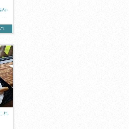
内♪
・
271
これ