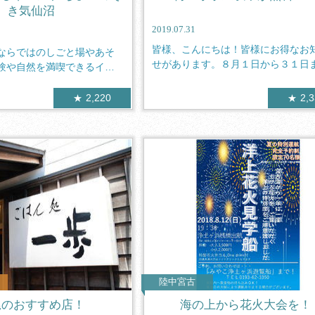
き気仙沼
2019.07.31
皆様、こんにちは！皆様にお得なお
ならではのしごと場やあそ
せがあります。８月１日から３１日
験や自然を満喫できるイベ
小学生以...
2,220
2,
陸中宮古
尾のおすすめ店！
海の上から花火大会を！