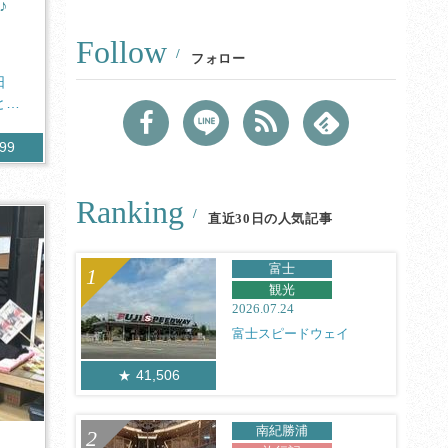
♪
Follow
フォロー
日
と見
399
Ranking
直近30日の人気記事
富士
観光
2026.07.24
富士スピードウェイ
41,506
南紀勝浦
！