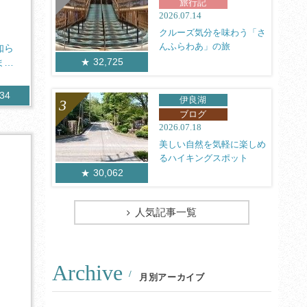
旅行記
2026.07.14
クルーズ気分を味わう「さ
んふらわあ」の旅
知ら
32,725
まで
334
伊良湖
ブログ
2026.07.18
美しい自然を気軽に楽しめ
るハイキングスポット
30,062
人気記事一覧
Archive
月別アーカイブ