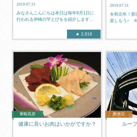
2019.07.31
2019.07.31
みなさんこんにちは本日は毎年8月1日に
令和元年！那
行われる伊崎の竿とびをを紹介します。
楽しもう♪ 
袴姿の...
に「那...
2,818
乗鞍高原
南伊豆
健康に良いお肉はいかがですか？
ルー