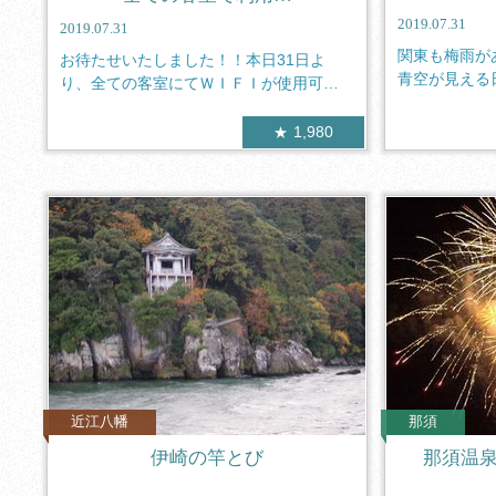
2019.07.31
2019.07.31
関東も梅雨が
お待たせいたしました！！本日31日よ
青空が見える
り、全ての客室にてＷＩＦＩが使用可能
そんな暑...
となりま...
1,980
近江八幡
那須
伊崎の竿とび
那須温