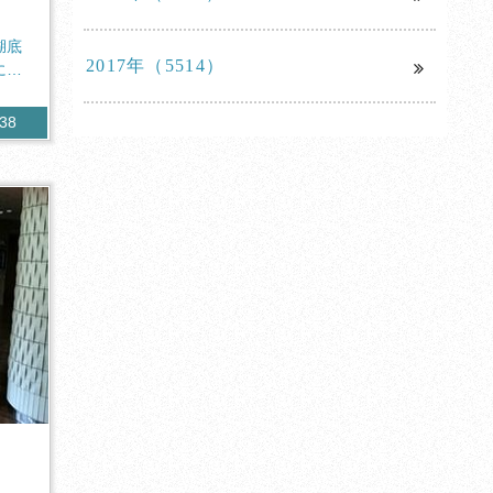
湖底
2017年（5514）
につ
238