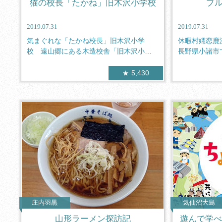
猫の校長「たかね」旧木沢小学校
ブ
2019.07.31
2019.07.31
気まぐれな「たかね校長」旧木沢小学
休暇村嬬恋鹿
校 遠山郷にある木造校舎「旧木沢小学
長野県小諸市
校」。自由...
リー」...
5,430
庄内羽黒
気仙沼大島
山形ラーメン探訪記
遊んで学べ