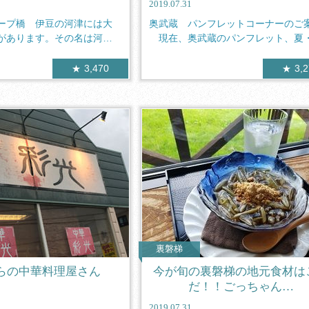
2019.07.31
ープ橋 伊豆の河津には大
奥武蔵 パンフレットコーナーのご案
があります。その名は河津
現在、奥武蔵のパンフレット、夏
秋・冬と...
3,470
3,
裏磐梯
らの中華料理屋さん
今が旬の裏磐梯の地元食材は
だ！！ごっちゃん…
2019.07.31