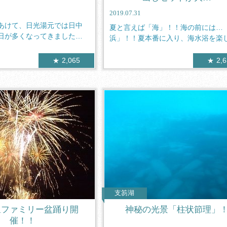
2019.07.31
あけて、日光湯元では日中
夏と言えば「海」！！海の前には…
日が多くなってきました。
浜」！！夏本番に入り、海水浴を楽
お客様が...
2,065
2,
支笏湖
泉ファミリー盆踊り開
神秘の光景「柱状節理」
催！！