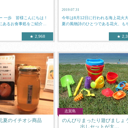
2019.07.31
ー 一歩 皆様こんにちは！
今年は8月12日に行われる海上花火
にあるお食事処をご紹介致
夏の風物詩のひとつである花火、も
ん地...
2,968
2,
志賀島
元夏のイチオシ商品
のんびりまったり遊びましょ
出しセットが大…