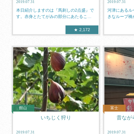
2019.07.31
2019.07.31
本日紹介しますのは『馬刺しの2点盛』で
河津にあるル
す。赤身とたてがみの部分にあたるこう
きなループ橋
ね脂の...
七滝ルー...
2,172
館山
富士
いちじく狩り
昔なが
2019.07.31
2019.07.31