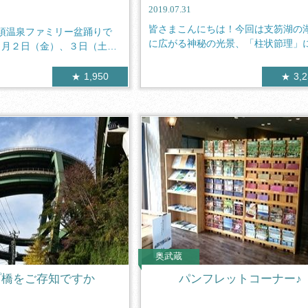
2019.07.31
皆さまこんにちは！今回は支笏湖の
須温泉ファミリー盆踊りで
に広がる神秘の光景、「柱状節理」
８月２日（金）、３日（土）
いてご紹...
1,950
3,
奥武蔵
プ橋をご存知ですか
パンフレットコーナー♪