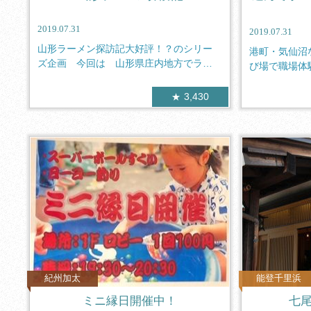
2019.07.31
2019.07.31
山形ラーメン探訪記大好評！？のシリー
港町・気仙沼
ズ企画 今回は 山形県庄内地方でラー
び場で職場体
メンと言...
ント「し...
3,430
紀州加太
能登千里浜
ミニ縁日開催中！
七