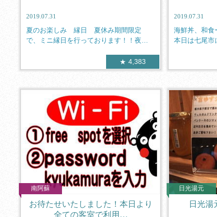
2019.07.31
2019.07.31
夏のお楽しみ 縁日 夏休み期間限定
海鮮丼、和食
で、ミニ縁日を行っております！！夜７
本日は七尾市
時３０分か...
します...
4,383
南阿蘇
日光湯元
お待たせいたしました！本日より
日光湯
全ての客室で利用…