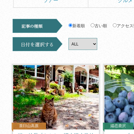
ツアー
グルメ
新着順
古い順
アクセス
茶臼山高原
嬬恋鹿沢