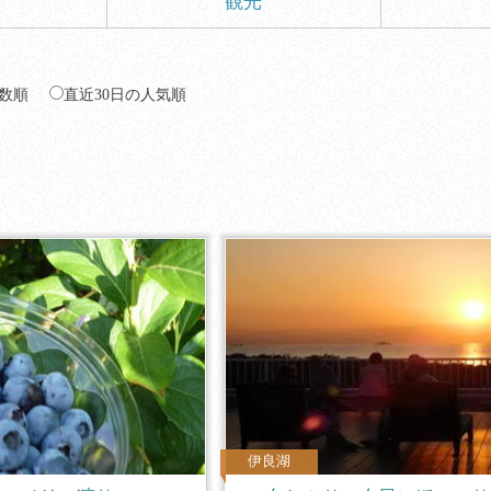
観光
数順
直近30日の人気順
伊良湖