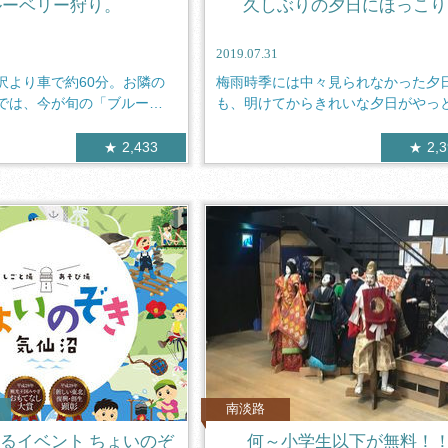
ルーベリー狩り。
久しぶりの夕日にほっこり
2019.07.31
沢より車で約60分。お隣の
梅雨時季には中々見られなかった夕
では、今が旬の「ブルーベ
も、明けてからきれいな夕日がやっ
られるよう...
2,433
2,
南淡路
るイベント ちょいのぞ
何～小学生以下が無料！