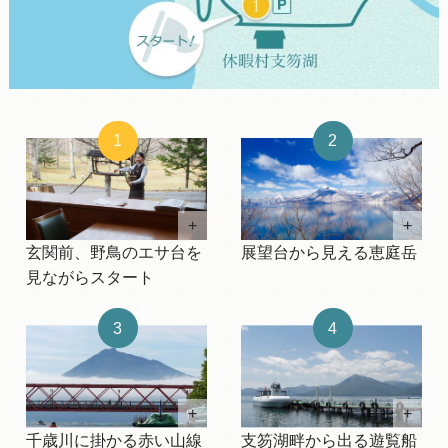
1
2
+
+
玄関前、野鳥のエサ台を
展望台から見える恵庭岳
見ながらスタート
3
4
+
+
千歳川に掛かる赤い山線
支笏湖畔から出る遊覧船