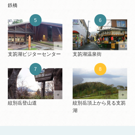
鉄橋
5
6
+
+
支笏湖ビジターセンター
支笏湖温泉街
7
8
+
+
紋別岳登山道
紋別岳頂上から見る支笏
湖