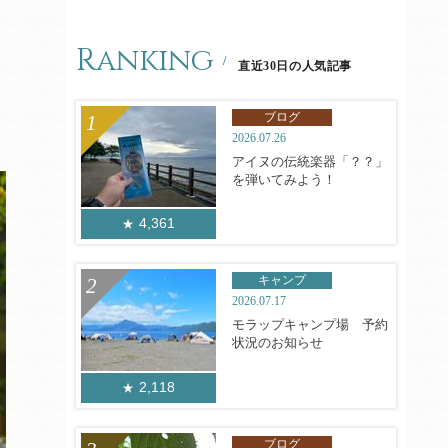
Ranking
直近30日の人気記事
ブログ
2026.07.26
アイヌの伝統楽器「？？」
を弾いてみよう！
4,361
キャンプ
2026.07.17
モラップキャンプ場 予約
状況のお知らせ
2,118
ブログ