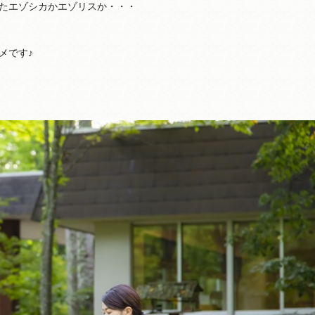
たエゾシカかエゾリスか・・・
メです♪