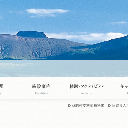
休暇村支笏湖 HOME
日帰り入