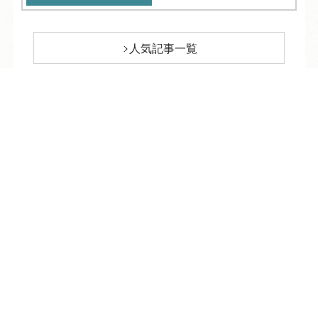
人気記事一覧
ARCHIVE
/
月別アーカイブ
TEL
ログイン
宿泊予約
空室検索
2026年 (204)
08月 (9)
2025年 (352)
07月 (36)
12月 (30)
2024年 (342)
06月 (29)
11月 (28)
12月 (24)
2023年 (315)
05月 (35)
10月 (32)
11月 (19)
12月 (20)
2022年 (355)
04月 (25)
09月 (30)