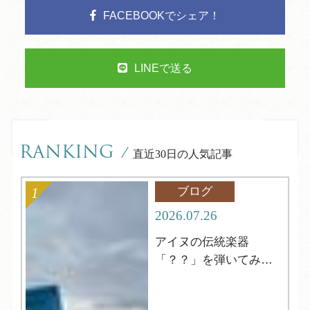
FACEBOOKでシェア！
LINEで送る
RANKING
/
直近30日の人気記事
ブログ
2026.07.26
アイヌの伝統楽器
「？？」を弾いてみよ
う！