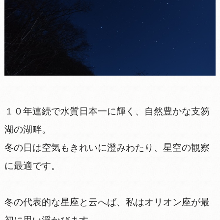
１０年連続で水質日本一に輝く、自然豊かな支笏
湖の湖畔。
冬の日は空気もきれいに澄みわたり、星空の観察
に最適です。
冬の代表的な星座と云へば、私はオリオン座が最