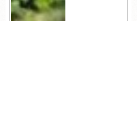
TEL
ログイン
宿泊予約
空室検索
1,915
人気記事一覧
ARCHIVE
/
月別アーカイブ
2026年 (200)
08月 (6)
2025年 (352)
07月 (35)