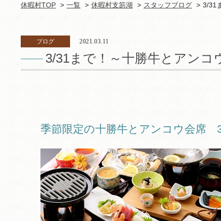
休暇村TOP
一覧
休暇村支笏湖
スタッフブログ
3/
ブログ
2021.03.11
3/31まで！～十勝牛とアンコ
季節限定の十勝牛とアンコウ会席 3