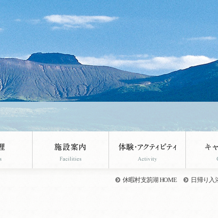
休暇村支笏湖 HOME
日帰り入