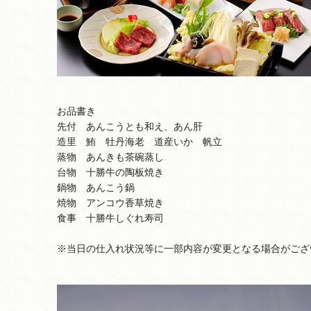
お品書き
先付 あんこうとも和え、あん肝
造里 鮪 牡丹海老 道産いか 帆立
蒸物 あんきも茶碗蒸し
台物 十勝牛の陶板焼き
鍋物 あんこう鍋
焼物 アンコウ香草焼き
食事 十勝牛しぐれ寿司
※当日の仕入れ状況等に一部内容が変更となる場合がご