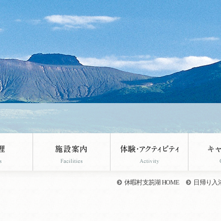
休暇村支笏湖 HOME
日帰り入