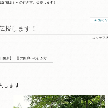
回廊(楓沢）への行き方、伝授します！
39,07
、伝授します！
スタッフ
月23日更新】 苔の回廊への行き方
内します