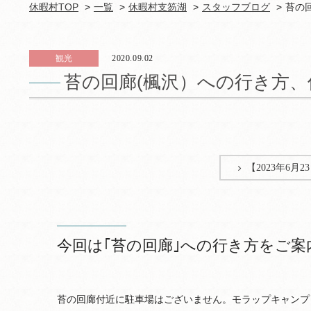
休暇村TOP
一覧
休暇村支笏湖
スタッフブログ
苔の
観光
2020.09.02
苔の回廊(楓沢）への行き方
【2023年6
今回は｢苔の回廊｣への行き方をご案
苔の回廊付近に駐車場はございません。モラップキャンプ